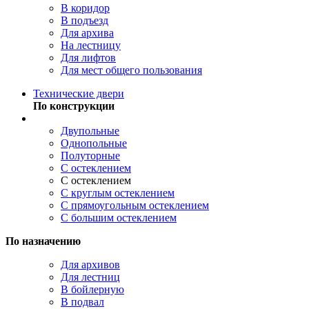
В коридор
В подъезд
Для архива
На лестницу
Для лифтов
Для мест общего пользования
Технические двери
По конструкции
Двупольные
Однопольные
Полуторные
С остеклением
С остеклением
С круглым остеклением
С прямоугольным остеклением
С большим остеклением
По назначению
Для архивов
Для лестниц
В бойлерную
В подвал