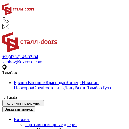
+7 (4752) 43-52-54
tambov@dverisd.com
Тамбов
Брянск
Воронеж
Краснодар
Липецк
Нижний
Новгород
Орел
Ростов-на-Дону
Рязань
Тамбов
Тула
г. Тамбов
Получить прайс-лист
Заказать звонок
Каталог
Противопожарные двери