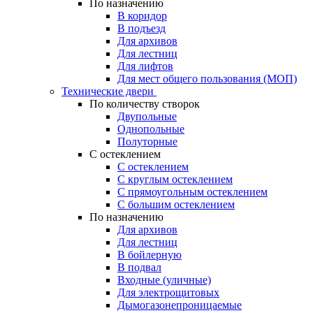
По назначению
В коридор
В подъезд
Для архивов
Для лестниц
Для лифтов
Для мест общего пользования (МОП)
Технические двери
По количеству створок
Двупольные
Однопольные
Полуторные
С остеклением
С остеклением
С круглым остеклением
С прямоугольным остеклением
С большим остеклением
По назначению
Для архивов
Для лестниц
В бойлерную
В подвал
Входные (уличные)
Для электрощитовых
Дымогазонепроницаемые