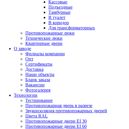
Кассовые
Подъездные
Тамбурные
В туалет
В коридор
Для трансформаторных
Противопожарные люки
Технические люки
Квартирные двери
О заводе
Филиалы компании
Опт
Сертификаты
Доставка
Наши объекты
Бланк заказа
Вакансии
Фотогалерея
Технологии
Тестирование
Противопожарная дверь в разрезе
Звукоизоляция противопожарных дверей
Цвета RAL
Противопожарные двери EI 30
Противопожарные двери EI 60