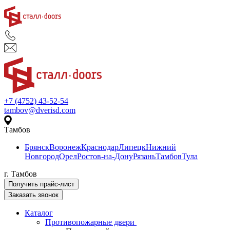
+7 (4752) 43-52-54
tambov@dverisd.com
Тамбов
Брянск
Воронеж
Краснодар
Липецк
Нижний
Новгород
Орел
Ростов-на-Дону
Рязань
Тамбов
Тула
г. Тамбов
Получить прайс-лист
Заказать звонок
Каталог
Противопожарные двери