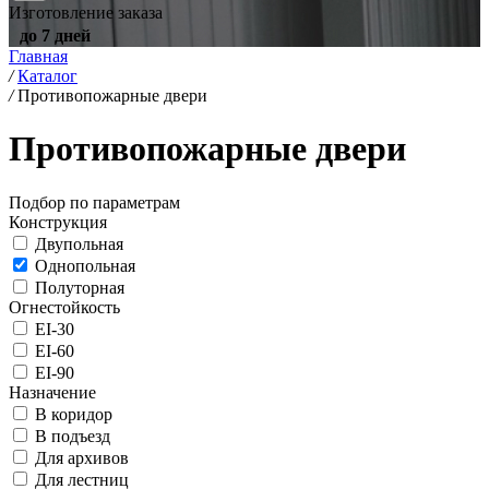
Изготовление заказа
до 7 дней
Главная
/
Каталог
/
Противопожарные двери
Противопожарные двери
Подбор по параметрам
Конструкция
Двупольная
Однопольная
Полуторная
Огнестойкость
EI-30
EI-60
EI-90
Назначение
В коридор
В подъезд
Для архивов
Для лестниц