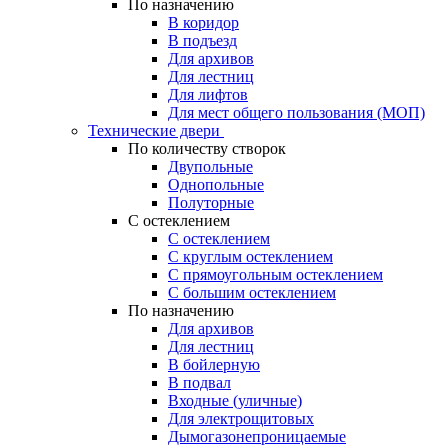
По назначению
В коридор
В подъезд
Для архивов
Для лестниц
Для лифтов
Для мест общего пользования (МОП)
Технические двери
По количеству створок
Двупольные
Однопольные
Полуторные
С остеклением
С остеклением
С круглым остеклением
С прямоугольным остеклением
С большим остеклением
По назначению
Для архивов
Для лестниц
В бойлерную
В подвал
Входные (уличные)
Для электрощитовых
Дымогазонепроницаемые