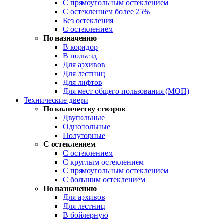
С прямоугольным остеклением
С остеклением более 25%
Без остекления
С остеклением
По назначению
В коридор
В подъезд
Для архивов
Для лестниц
Для лифтов
Для мест общего пользования (МОП)
Технические двери
По количеству створок
Двупольные
Однопольные
Полуторные
С остеклением
С остеклением
С круглым остеклением
С прямоугольным остеклением
С большим остеклением
По назначению
Для архивов
Для лестниц
В бойлерную