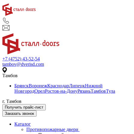
+7 (4752) 43-52-54
tambov@dverisd.com
Тамбов
Брянск
Воронеж
Краснодар
Липецк
Нижний
Новгород
Орел
Ростов-на-Дону
Рязань
Тамбов
Тула
г. Тамбов
Получить прайс-лист
Заказать звонок
Каталог
Противопожарные двери