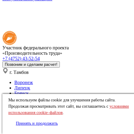
Участник федерального проекта
«Производительность труда»
+7 (4752) 43-52-54
Позвоним и сделаем расчет!
г. Тамбов
Воронеж
Липецк
Брянск
Нижний Новгород
Мы используем файлы cookie для улучшения работы сайта.
Тула
Продолжая просматривать этот сайт, вы соглашаетесь с
условиями
Тамбов
использования cookie–файлов
.
Орёл
Рязань
Принять и продолжить
Краснодар
Ростов-на-Дону