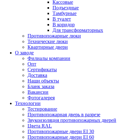
Кассовые
Подъездные
Тамбурные
В туалет
В коридор
Для трансформаторных
Противопожарные люки
Технические люки
Квартирные двери
О заводе
Филиалы компании
Опт
Сертификаты
Доставка
Наши объекты
Бланк заказа
Вакансии
Фотогалерея
Технологии
Тестирование
Противопожарная дверь в разрезе
Звукоизоляция противопожарных дверей
Цвета RAL
Противопожарные двери EI 30
Противопожарные двери EI 60