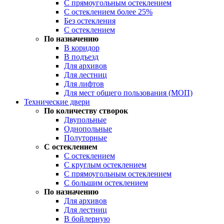
С прямоугольным остеклением
С остеклением более 25%
Без остекления
С остеклением
По назначению
В коридор
В подъезд
Для архивов
Для лестниц
Для лифтов
Для мест общего пользования (МОП)
Технические двери
По количеству створок
Двупольные
Однопольные
Полуторные
С остеклением
С остеклением
С круглым остеклением
С прямоугольным остеклением
С большим остеклением
По назначению
Для архивов
Для лестниц
В бойлерную