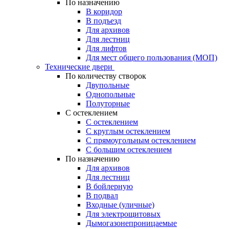
По назначению
В коридор
В подъезд
Для архивов
Для лестниц
Для лифтов
Для мест общего пользования (МОП)
Технические двери
По количеству створок
Двупольные
Однопольные
Полуторные
С остеклением
С остеклением
С круглым остеклением
С прямоугольным остеклением
С большим остеклением
По назначению
Для архивов
Для лестниц
В бойлерную
В подвал
Входные (уличные)
Для электрощитовых
Дымогазонепроницаемые