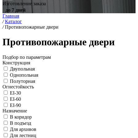
Изготовление заказа
до 7 дней
Главная
/
Каталог
/
Противопожарные двери
Противопожарные двери
Подбор по параметрам
Конструкция
Двупольная
Однопольная
Полуторная
Огнестойкость
EI-30
EI-60
EI-90
Назначение
В коридор
В подъезд
Для архивов
Для лестниц