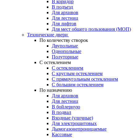
В коридор
В подъезд
Для архивов
Для лестниц
Для лифтов
Для мест общего пользования (МОП)
Технические двери
По количеству створок
Двупольные
Однопольные
Полуторные
С остеклением
С остеклением
С круглым остеклением
С прямоугольным остеклением
С большим остеклением
По назначению
Для архивов
Для лестниц
В бойлерную
В подвал
Входные (уличные)
Для электрощитовых
Дымогазонепроницаемые
Кассовые