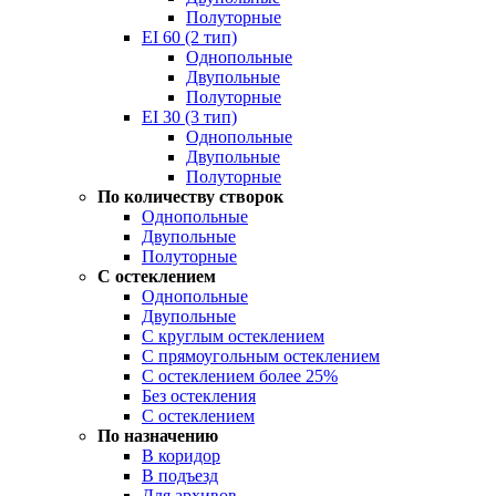
Полуторные
EI 60 (2 тип)
Однопольные
Двупольные
Полуторные
EI 30 (3 тип)
Однопольные
Двупольные
Полуторные
По количеству створок
Однопольные
Двупольные
Полуторные
С остеклением
Однопольные
Двупольные
С круглым остеклением
С прямоугольным остеклением
С остеклением более 25%
Без остекления
С остеклением
По назначению
В коридор
В подъезд
Для архивов