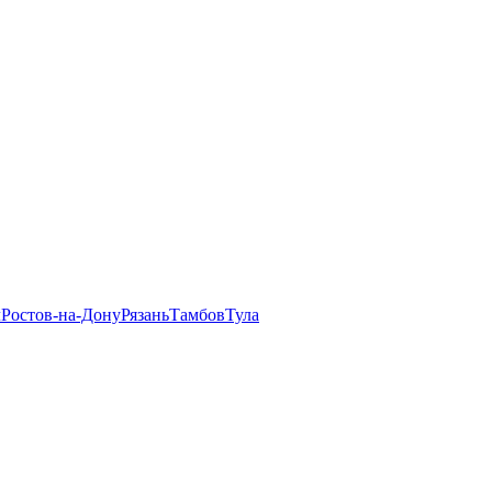
л
Ростов-на-Дону
Рязань
Тамбов
Тула