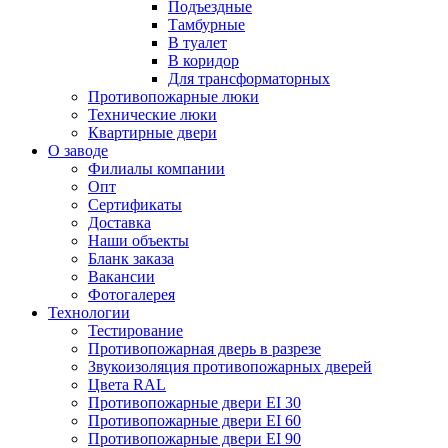
Подъездные
Тамбурные
В туалет
В коридор
Для трансформаторных
Противопожарные люки
Технические люки
Квартирные двери
О заводе
Филиалы компании
Опт
Сертификаты
Доставка
Наши объекты
Бланк заказа
Вакансии
Фотогалерея
Технологии
Тестирование
Противопожарная дверь в разрезе
Звукоизоляция противопожарных дверей
Цвета RAL
Противопожарные двери EI 30
Противопожарные двери EI 60
Противопожарные двери EI 90