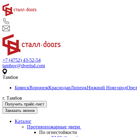
+7 (4752) 43-52-54
tambov@dverisd.com
Тамбов
Брянск
Воронеж
Краснодар
Липецк
Нижний Новгород
Оре
г. Тамбов
Получить прайс-лист
Заказать звонок
Каталог
Противопожарные двери
По огнестойкости