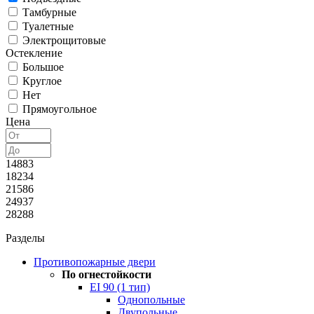
Тамбурные
Туалетные
Электрощитовые
Остекление
Большое
Круглое
Нет
Прямоугольное
Цена
14883
18234
21586
24937
28288
Разделы
Противопожарные двери
По огнестойкости
EI 90 (1 тип)
Однопольные
Двупольные