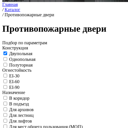
Главная
/
Каталог
/
Противопожарные двери
Противопожарные двери
Подбор по параметрам
Конструкция
Двупольная
Однопольная
Полуторная
Огнестойкость
EI-30
EI-60
EI-90
Назначение
В коридор
В подъезд
Для архивов
Для лестниц
Для лифтов
Для мест общего пользования (МОП)