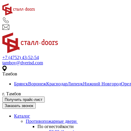
+7 (4752) 43-52-54
tambov@dverisd.com
Тамбов
Брянск
Воронеж
Краснодар
Липецк
Нижний Новгород
Оре
г. Тамбов
Получить прайс-лист
Заказать звонок
Каталог
Противопожарные двери
По огнестойкости