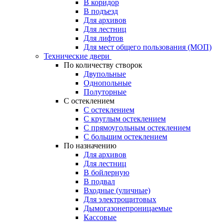
В коридор
В подъезд
Для архивов
Для лестниц
Для лифтов
Для мест общего пользования (МОП)
Технические двери
По количеству створок
Двупольные
Однопольные
Полуторные
С остеклением
С остеклением
С круглым остеклением
С прямоугольным остеклением
С большим остеклением
По назначению
Для архивов
Для лестниц
В бойлерную
В подвал
Входные (уличные)
Для электрощитовых
Дымогазонепроницаемые
Кассовые