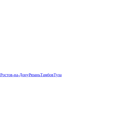
л
Ростов-на-Дону
Рязань
Тамбов
Тула