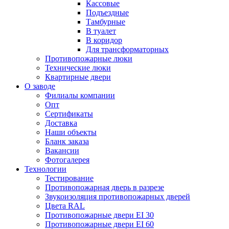
Кассовые
Подъездные
Тамбурные
В туалет
В коридор
Для трансформаторных
Противопожарные люки
Технические люки
Квартирные двери
О заводе
Филиалы компании
Опт
Сертификаты
Доставка
Наши объекты
Бланк заказа
Вакансии
Фотогалерея
Технологии
Тестирование
Противопожарная дверь в разрезе
Звукоизоляция противопожарных дверей
Цвета RAL
Противопожарные двери EI 30
Противопожарные двери EI 60