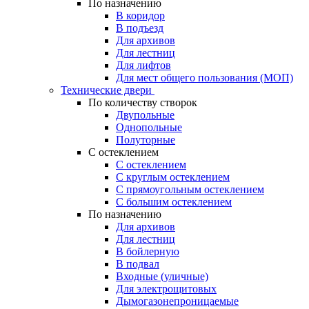
По назначению
В коридор
В подъезд
Для архивов
Для лестниц
Для лифтов
Для мест общего пользования (МОП)
Технические двери
По количеству створок
Двупольные
Однопольные
Полуторные
С остеклением
С остеклением
С круглым остеклением
С прямоугольным остеклением
С большим остеклением
По назначению
Для архивов
Для лестниц
В бойлерную
В подвал
Входные (уличные)
Для электрощитовых
Дымогазонепроницаемые