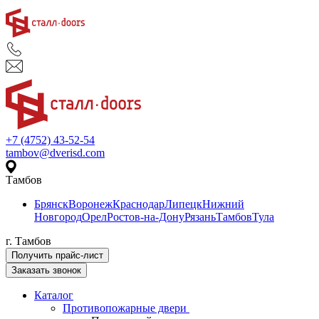
+7 (4752) 43-52-54
tambov@dverisd.com
Тамбов
Брянск
Воронеж
Краснодар
Липецк
Нижний
Новгород
Орел
Ростов-на-Дону
Рязань
Тамбов
Тула
г. Тамбов
Получить прайс-лист
Заказать звонок
Каталог
Противопожарные двери