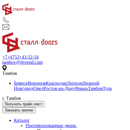
+7 (4752) 43-52-54
tambov@dverisd.com
Тамбов
Брянск
Воронеж
Краснодар
Липецк
Нижний
Новгород
Орел
Ростов-на-Дону
Рязань
Тамбов
Тула
г. Тамбов
Получить прайс-лист
Заказать звонок
Каталог
Противопожарные двери