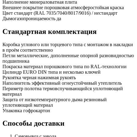
Наполнение
минераловатная плита
Внешнее покрытие
порошковая атмосферостойкая краска
Цвет
стандарт (RAL 7035/7040/8017/9016) / нестандарт
Дымогазопроницаемость
да
Стандартная комплектация
Коробка
углового или торцевого типа с монтажом в накладки
в проём соответственно
Петли
металлические, дополненные опорной разновидностью
подшипника
Покраска
материал порошкового типа по RAL-технологии
Цилиндр
EURO DIN типа и несколько ключей
Рукоятка
черная нажимная рукоять
Наполнитель
эффективный огнеустойчивый утеплитель
Периметр полотна
термовспучивающийся уплотняющий
материал
Защита от низкотемпературного дыма
резиновый
уплотняющий материал
Упаковка
гофрокартон
Способы доставки
Самовывоз с завода