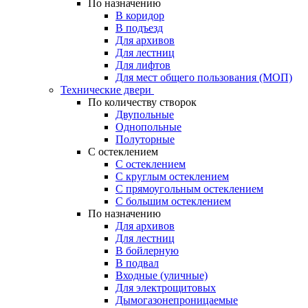
По назначению
В коридор
В подъезд
Для архивов
Для лестниц
Для лифтов
Для мест общего пользования (МОП)
Технические двери
По количеству створок
Двупольные
Однопольные
Полуторные
С остеклением
С остеклением
С круглым остеклением
С прямоугольным остеклением
С большим остеклением
По назначению
Для архивов
Для лестниц
В бойлерную
В подвал
Входные (уличные)
Для электрощитовых
Дымогазонепроницаемые