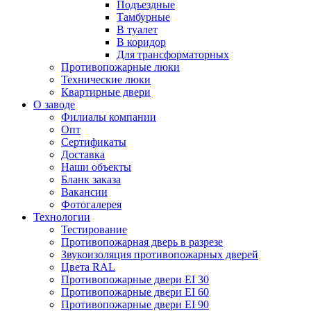
Подъездные
Тамбурные
В туалет
В коридор
Для трансформаторных
Противопожарные люки
Технические люки
Квартирные двери
О заводе
Филиалы компании
Опт
Сертификаты
Доставка
Наши объекты
Бланк заказа
Вакансии
Фотогалерея
Технологии
Тестирование
Противопожарная дверь в разрезе
Звукоизоляция противопожарных дверей
Цвета RAL
Противопожарные двери EI 30
Противопожарные двери EI 60
Противопожарные двери EI 90