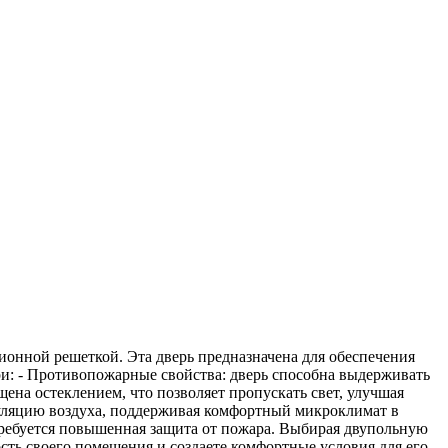
нной решеткой. Эта дверь предназначена для обеспечения
ри: - Противопожарные свойства: дверь способна выдерживать
щена остеклением, что позволяет пропускать свет, улучшая
куляцию воздуха, поддерживая комфортный микроклимат в
 требуется повышенная защита от пожара. Выбирая двупольную
ть своего помещения и создаете комфортные условия для его