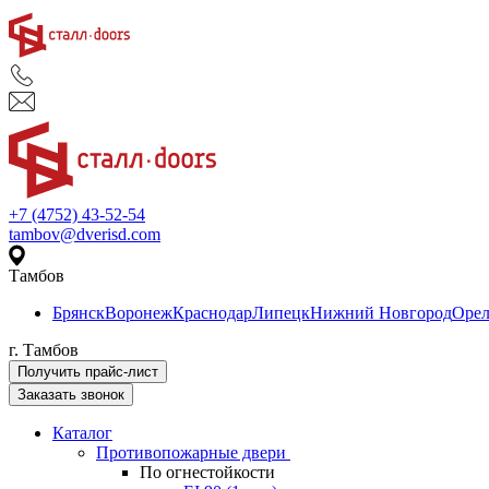
+7 (4752) 43-52-54
tambov@dverisd.com
Тамбов
Брянск
Воронеж
Краснодар
Липецк
Нижний Новгород
Оре
г. Тамбов
Получить прайс-лист
Заказать звонок
Каталог
Противопожарные двери
По огнестойкости