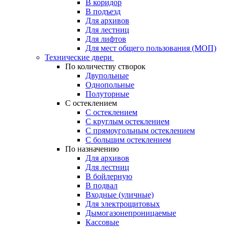
В коридор
В подъезд
Для архивов
Для лестниц
Для лифтов
Для мест общего пользования (МОП)
Технические двери
По количеству створок
Двупольные
Однопольные
Полуторные
С остеклением
С остеклением
С круглым остеклением
С прямоугольным остеклением
С большим остеклением
По назначению
Для архивов
Для лестниц
В бойлерную
В подвал
Входные (уличные)
Для электрощитовых
Дымогазонепроницаемые
Кассовые