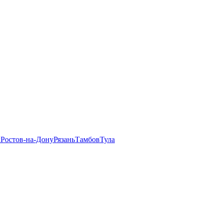
л
Ростов-на-Дону
Рязань
Тамбов
Тула