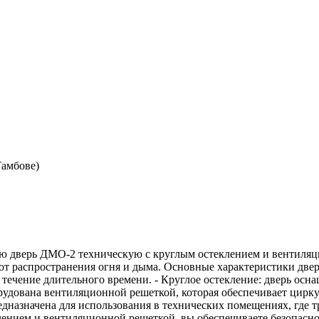
Тамбове)
дверь ДМО-2 техническую с круглым остеклением и вентиляцио
 от распространения огня и дыма. Основные характеристики две
течение длительного времени. - Круглое остекление: дверь осна
орудована вентиляционной решеткой, которая обеспечивает цир
редназначена для использования в технических помещениях, где
нием и вентиляционной решеткой, вы обеспечиваете безопаснос