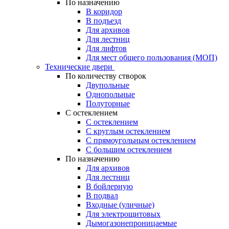
По назначению
В коридор
В подъезд
Для архивов
Для лестниц
Для лифтов
Для мест общего пользования (МОП)
Технические двери
По количеству створок
Двупольные
Однопольные
Полуторные
С остеклением
С остеклением
С круглым остеклением
С прямоугольным остеклением
С большим остеклением
По назначению
Для архивов
Для лестниц
В бойлерную
В подвал
Входные (уличные)
Для электрощитовых
Дымогазонепроницаемые