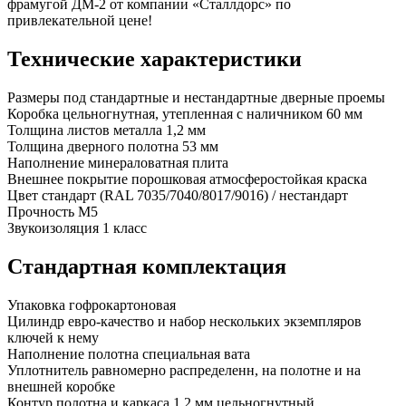
фрамугой ДМ-2 от компании «Сталлдорс» по
привлекательной цене!
Технические характеристики
Размеры
под стандартные и нестандартные дверные проемы
Коробка
цельногнутная, утепленная с наличником 60 мм
Толщина листов металла
1,2 мм
Толщина дверного полотна
53 мм
Наполнение
минераловатная плита
Внешнее покрытие
порошковая атмосферостойкая краска
Цвет
стандарт (RAL 7035/7040/8017/9016) / нестандарт
Прочность
М5
Звукоизоляция
1 класс
Стандартная комплектация
Упаковка
гофрокартоновая
Цилиндр
евро-качество и набор нескольких экземпляров
ключей к нему
Наполнение полотна
специальная вата
Уплотнитель
равномерно распределенн, на полотне и на
внешней коробке
Контур полотна и каркаса
1,2 мм цельногнутный