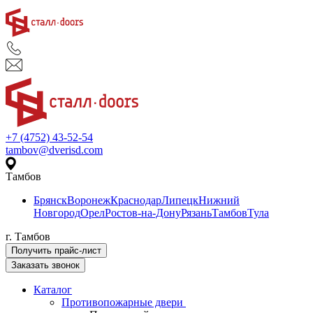
+7 (4752) 43-52-54
tambov@dverisd.com
Тамбов
Брянск
Воронеж
Краснодар
Липецк
Нижний
Новгород
Орел
Ростов-на-Дону
Рязань
Тамбов
Тула
г. Тамбов
Получить прайс-лист
Заказать звонок
Каталог
Противопожарные двери