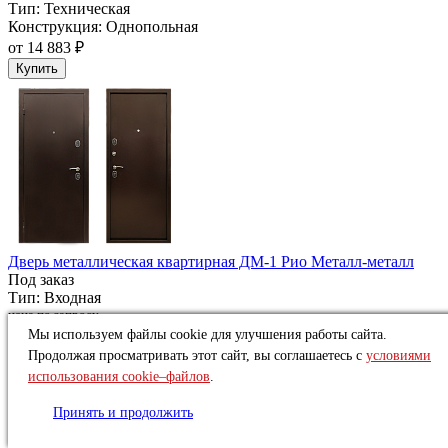
Тип:
Техническая
Конструкция:
Однопольная
от
14 883 ₽
Купить
Дверь металлическая квартирная ДМ-1 Рио Металл-металл
Под заказ
Тип:
Входная
цена по запросу
Купить
Мы используем файлы cookie для улучшения работы сайта.
Продолжая просматривать этот сайт, вы соглашаетесь с
условиями
использования cookie–файлов
.
Принять и продолжить