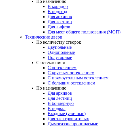
По назначению
В коридор
В подъезд
Для архивов
Для лестниц
Для лифтов
Для мест общего пользования (МОП)
Технические двери
По количеству створок
Двупольные
Однопольные
Полуторные
С остеклением
С остеклением
С круглым остеклением
С прямоугольным остеклением
С большим остеклением
По назначению
Для архивов
Для лестниц
В бойлерную
В подвал
Входные (уличные)
Для электрощитовых
Дымогазонепроницаемые