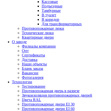
Кассовые
Подъездные
Тамбурные
В туалет
В коридор
Для трансформаторных
Противопожарные люки
Технические люки
Квартирные двери
О заводе
Филиалы компании
Опт
Сертификаты
Доставка
Наши объекты
Бланк заказа
Вакансии
Фотогалерея
Технологии
Тестирование
Противопожарная дверь в разрезе
Звукоизоляция противопожарных дверей
Цвета RAL
Противопожарные двери EI 30
Противопожарные двери EI 60