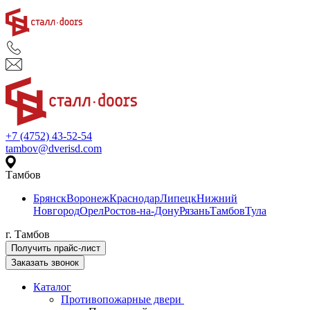
+7 (4752) 43-52-54
tambov@dverisd.com
Тамбов
Брянск
Воронеж
Краснодар
Липецк
Нижний
Новгород
Орел
Ростов-на-Дону
Рязань
Тамбов
Тула
г. Тамбов
Получить прайс-лист
Заказать звонок
Каталог
Противопожарные двери