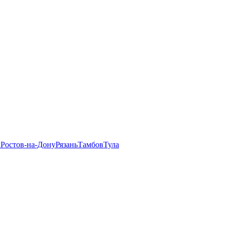
л
Ростов-на-Дону
Рязань
Тамбов
Тула