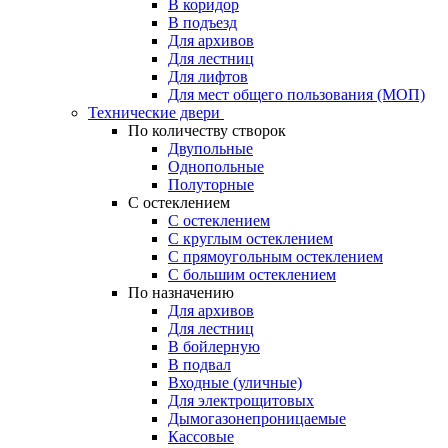
В коридор
В подъезд
Для архивов
Для лестниц
Для лифтов
Для мест общего пользования (МОП)
Технические двери
По количеству створок
Двупольные
Однопольные
Полуторные
С остеклением
С остеклением
С круглым остеклением
С прямоугольным остеклением
С большим остеклением
По назначению
Для архивов
Для лестниц
В бойлерную
В подвал
Входные (уличные)
Для электрощитовых
Дымогазонепроницаемые
Кассовые