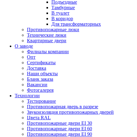
Подъездные
Тамбурные
В туалет
В коридор
Для трансформаторных
Противопожарные люки
Технические люки
Квартирные двери
О заводе
Филиалы компании
Опт
Сертификаты
Доставка
Наши объекты
Бланк заказа
Вакансии
Фотогалерея
Технологии
Тестирование
Противопожарная дверь в разрезе
Звукоизоляция противопожарных дверей
Цвета RAL
Противопожарные двери EI 30
Противопожарные двери EI 60
Противопожарные двери EI 90