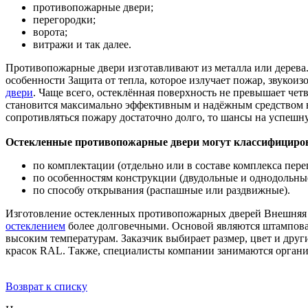
противопожарные двери;
перегородки;
ворота;
витражи и так далее.
Противопожарные двери изготавливают из металла или дерева.
особенности Защита от тепла, которое излучает пожар, звуко
двери
. Чаще всего, остеклённая поверхность не превышает чет
становится максимально эффективным и надёжным средством в 
сопротивляться пожару достаточно долго, то шансы на успешн
Остекленные противопожарные двери могут классифициро
по комплектации (отдельно или в составе комплекса пере
по особенностям конструкции (двудольные и однодольные
по способу открывания (распашные или раздвижные).
Изготовление остекленных противопожарных дверей Внешняя ч
остеклением
более долговечными. Основой являются штампован
высоким температурам. Заказчик выбирает размер, цвет и дру
красок RAL. Также, специалисты компании занимаются органи
Возврат к списку