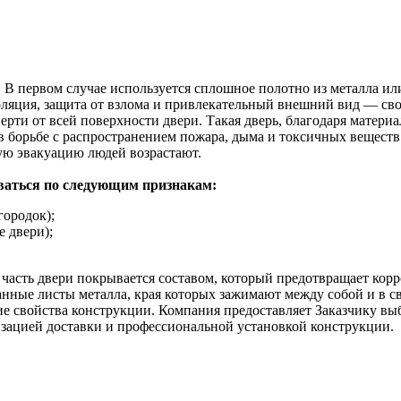
 В первом случае используется сплошное полотно из металла ил
изоляция, защита от взлома и привлекательный внешний вид — с
верти от всей поверхности двери. Такая дверь, благодаря матери
борьбе с распространением пожара, дыма и токсичных веществ.
ую эвакуацию людей возрастают.
ваться по следующим признакам:
городок);
 двери);
асть двери покрывается составом, который предотвращает корр
ные листы металла, края которых зажимают между собой и в с
гие свойства конструкции. Компания предоставляет Заказчику в
зацией доставки и профессиональной установкой конструкции.