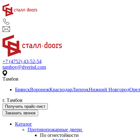
+7 (4752) 43-52-54
tambov@dverisd.com
Тамбов
Брянск
Воронеж
Краснодар
Липецк
Нижний Новгород
Оре
г. Тамбов
Получить прайс-лист
Заказать звонок
Каталог
Противопожарные двери
По огнестойкости