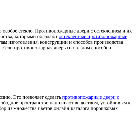
и особое стекло. Противопожарные двери с остеклением и их
войства, которыми обладают
остекленные противопожарные
алам изготовления, конструкции и способов производства
 Если противопожарная дверь со стеклом способна
озию. Это позволяет сделать
противопожарные двери с
вободное пространство наполняют веществом, устойчивым к
ыбор из множества цветов онлайн-каталога порошковых